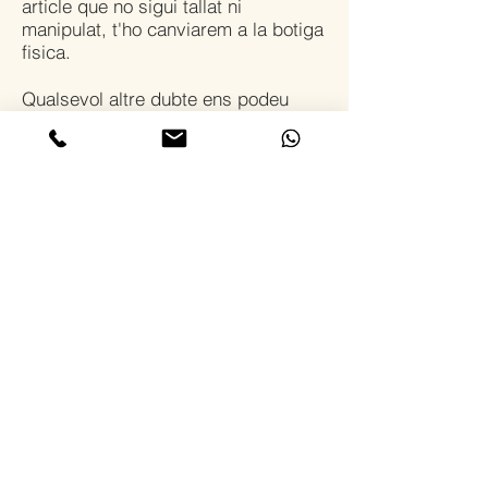
article que no sigui tallat ni
manipulat, t'ho canviarem a la botiga
fisica.
Qualsevol altre dubte ens podeu
enviar un missatge a l'adreça
cotilleriamerce@hotmail.com
o trucar al teléfon
932652547
/
661741841
CONTACTE
GIRONA, 76. 08009 BARCELONA
93 265 25 47
/
661741841
cotilleriamerce@hotmail.com
Copyright COTILLERIA MERCÈ - 2021
TODOS LOS DERECHOS RESERVADOS